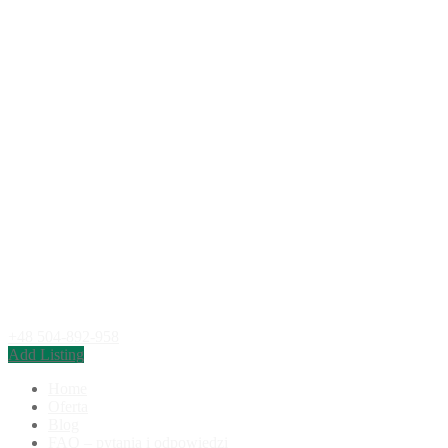
+48 504-892-958
Add Listing
Home
Oferta
Blog
FAQ – pytania i odpowiedzi