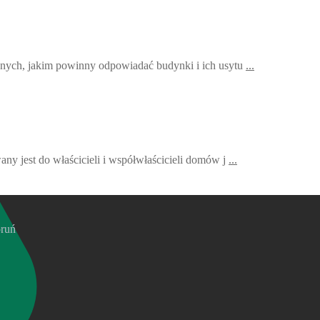
znych, jakim powinny odpowiadać budynki i ich usytu
...
ny jest do właścicieli i współwłaścicieli domów j
...
oruń