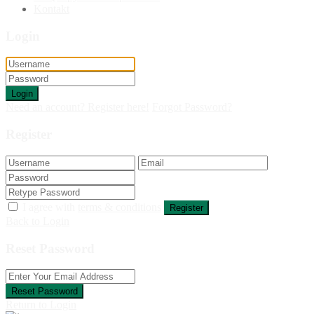
Kontakt
Login
Login
Need an account? Register here!
Forgot Password?
Register
I agree with
terms & conditions
Register
Back to Login
Reset Password
Reset Password
Return to Login