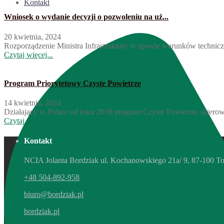
Kontakt
Wniosek o wydanie decyzji o pozwoleniu na uż...
20 kwietnia, 2024
Rozporządzenie Ministra Infrastruktury w spawie warunków technic
Czytaj więcej...
Program Priorytetowy Czyste Powietrze
14 kwietnia, 2024
Działający w Polsce od roku 2018 program Czyste Powietrze skierowa
Czytaj więcej...
Kontakt
NCIA Jolanta Bordziak ul. Kochanowskiego 21a/ 9, 87-100 T
+48 504-892-958
biuro@bordziak.pl
bordziak.pl