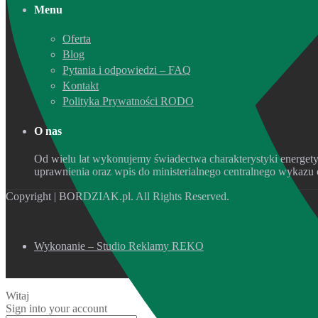
Menu
Oferta
Blog
Pytania i odpowiedzi – FAQ
Kontakt
Polityka Prywatności RODO
O nas
Od wielu lat wykonujemy świadectwa charakterystyki energet
uprawnienia oraz wpis do ministerialnego centralnego wykazu
Copyright | BORDZIAK.pl. All Rights Reserved.
Wykonanie – Studio Reklamy REKO
Witaj
Sign into your account